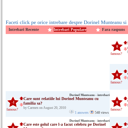
Faceti click pe orice intrebare despre Dorinel Munteanu si 
Intrebari Recente
Intrebari Populare
Fara raspuns
0
famous?
0
famous?
Dorinel Munteanu - intrebari
Care sunt relatiile lui Dorinel Munteanu cu
-1
0
familia sa?
by Carmen on August 20, 2010
famous?
famous?
1 answers
548 views
Dorinel Munteanu - intrebari
Care este golul care l-a facut celebru pe Dorinel