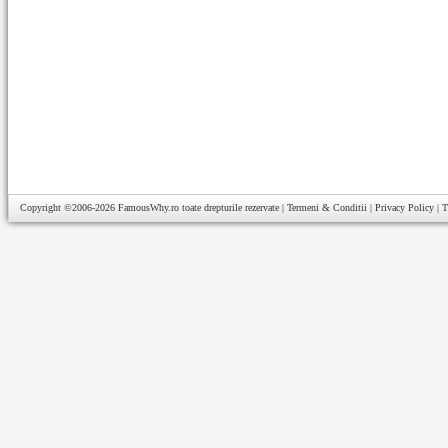
Copyright ©2006-2026
FamousWhy.ro
toate drepturile rezervate |
Termeni & Conditii
|
Privacy Policy
|
T