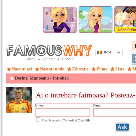
ROM
Nascuti azi
Nascuti unde
Educatie
Filme
Liste
M
Dorinel Munteanu - Intrebari
Nume
Email
Sunt de acord cu
Termenii si Conditiile