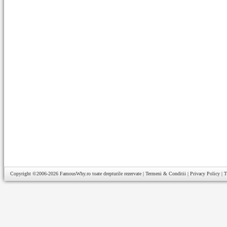
Copyright ©2006-2026
FamousWhy.ro
toate drepturile rezervate |
Termeni & Conditii
|
Privacy Policy
|
T