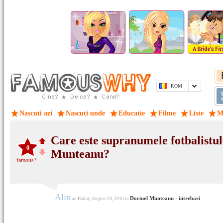
ROM
Nascuti azi
Nascuti unde
Educatie
Filme
Liste
M
Care este supranumele fotbalistul
0
Munteanu?
famous?
Alin
Dorinel Munteanu - intrebari
on Friday, August 20, 2010 in