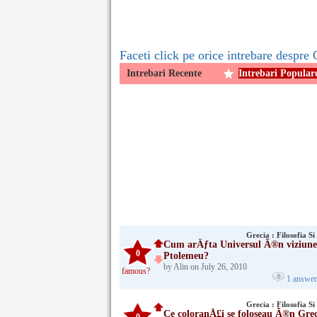
Faceti click pe orice intrebare despre G
Intrebari Recente
Intrebari Popular
Grecia : Filosofia Si 
Cum arÄƒta Universul Ã®n viziune
0
Ptolemeu?
by Alin on July 26, 2010
famous?
1 answe
Grecia : Filosofia Si 
Ce coloranÅ£i se foloseau Ã®n Gre