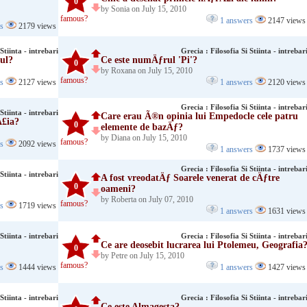
0
by Sonia on July 15, 2010
famous?
1 answers
2147 views
rs
2179 views
Stiinta - intrebari
Grecia : Filosofia Si Stiinta - intrebar
ul?
Ce este numÄƒrul 'Pi'?
0
by Roxana on July 15, 2010
famous?
rs
2127 views
1 answers
2120 views
Grecia : Filosofia Si Stiinta - intrebar
Stiinta - intrebari
Care erau Ã®n opinia lui Empedocle cele patru
Å£ia?
0
elemente de bazÄƒ?
by Diana on July 15, 2010
famous?
rs
2092 views
1 answers
1737 views
Grecia : Filosofia Si Stiinta - intrebar
Stiinta - intrebari
A fost vreodatÄƒ Soarele venerat de cÄƒtre
0
oameni?
by Roberta on July 07, 2010
famous?
rs
1719 views
1 answers
1631 views
Stiinta - intrebari
Grecia : Filosofia Si Stiinta - intrebar
Ce are deosebit lucrarea lui Ptolemeu, Geografia
0
by Petre on July 15, 2010
famous?
rs
1444 views
1 answers
1427 views
Stiinta - intrebari
Grecia : Filosofia Si Stiinta - intrebar
Ce este Almagesta?