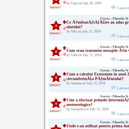
0
by Gina on July 26, 2010
famous?
1 answe
Grecia : Filosofia Si 
Ce Ã®mbunÄƒtÄƒÅ£ire au adus grec
0
olarului?
by Niki on July 15, 2010
famous?
1 answe
Grecia : Filosofia Si 
Cum erau transmise mesajele Ã®n 
0
by Vlad on July 15, 2010
famous?
1 answe
Grecia : Filosofia Si 
Cum a calculat Eratostene in anul 
0
circumferinÅ£a PÄƒmÃ¢ntului?
by Antonia on July 15, 2010
famous?
1 answe
Grecia : Filosofia Si 
Cine a efectuat primele determinÄƒ
0
meteorologice?
by Alexandra on July 15, 2010
famous?
1 answe
Grecia : Filosofia Si 
Unde s-au utilizat pentru prima da