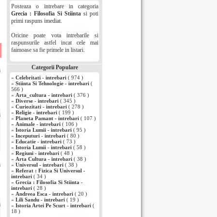
Posteaza o intrebare in categoria
Grecia : Filosofia Si Stiinta
si poti
primi raspuns imediat.
Oricine poate vota intrebarile si
raspunsurile astfel incat cele mai
faimoase sa fie primele in listari.
i
Categorii Populare
i
»
Celebritati - intrebari
( 974 )
»
Stiinta Si Tehnologie - intrebari
(
566 )
»
Arta_cultura - intrebari
( 376 )
»
Diverse - intrebari
( 345 )
»
Curiozitati - intrebari
( 278 )
»
Religie - intrebari
( 199 )
i
»
Planeta Pamant - intrebari
( 107 )
»
Animale - intrebari
( 106 )
»
Istoria Lumii - intrebari
( 95 )
»
Inceputuri - intrebari
( 80 )
»
Educatie - intrebari
( 73 )
»
Istoria Lumii - intrebari
( 58 )
»
Regiuni - intrebari
( 48 )
»
Arta Cultura - intrebari
( 38 )
i
»
Universul - intrebari
( 38 )
»
Referat : Fizica Si Universul -
intrebari
( 34 )
»
Grecia : Filosofia Si Stiinta -
intrebari
( 28 )
»
Andreea Esca - intrebari
( 20 )
»
Lili Sandu - intrebari
( 19 )
i
»
Istoria Artei Pe Scurt - intrebari
(
18 )