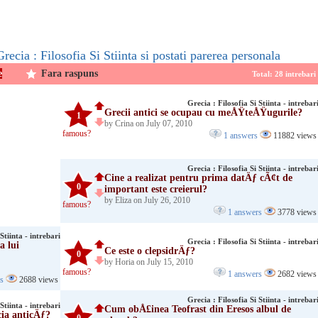
recia : Filosofia Si Stiinta si postati parerea personala
e
Fara raspuns
Total: 28 intrebar
Grecia : Filosofia Si Stiinta - intrebar
Grecii antici se ocupau cu meÅŸteÅŸugurile?
1
by Crina on July 07, 2010
famous?
1 answers
11882 views
Grecia : Filosofia Si Stiinta - intrebar
Cine a realizat pentru prima datÄƒ cÃ¢t de
0
important este creierul?
by Eliza on July 26, 2010
famous?
1 answers
3778 views
Stiinta - intrebari
Grecia : Filosofia Si Stiinta - intrebar
a lui
Ce este o clepsidrÄƒ?
0
by Horia on July 15, 2010
famous?
1 answers
2682 views
rs
2688 views
Grecia : Filosofia Si Stiinta - intrebar
Stiinta - intrebari
Cum obÅ£inea Teofrast din Eresos albul de
cia anticÄƒ?