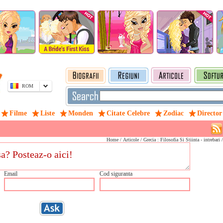
ROM
Filme
Liste
Monden
Citate Celebre
Zodiac
Director
Home
/
Articole
/ Grecia : Filosofia Si Stiinta - intrebari 
Email
Cod siguranta