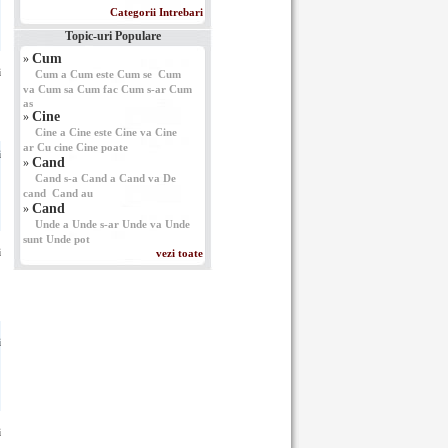
Categorii Intrebari
Topic-uri Populare
Cum
»
i
Cum a
Cum este
Cum se
Cum
va
Cum sa
Cum fac
Cum s-ar
Cum
as
Cine
»
Cine a
Cine este
Cine va
Cine
ar
Cu cine
Cine poate
i
Cand
»
Cand s-a
Cand a
Cand va
De
cand
Cand au
Cand
»
Unde a
Unde s-ar
Unde va
Unde
sunt
Unde pot
i
vezi toate
i
i