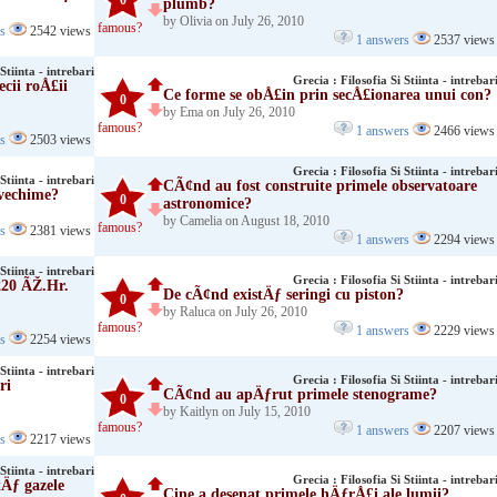
0
plumb?
by Olivia on July 26, 2010
famous?
rs
2542 views
1 answers
2537 views
Stiinta - intrebari
Grecia : Filosofia Si Stiinta - intrebar
ii roÅ£ii
Ce forme se obÅ£in prin secÅ£ionarea unui con?
0
by Ema on July 26, 2010
famous?
1 answers
2466 views
rs
2503 views
Grecia : Filosofia Si Stiinta - intrebar
Stiinta - intrebari
CÃ¢nd au fost construite primele observatoare
vechime?
0
astronomice?
by Camelia on August 18, 2010
famous?
rs
2381 views
1 answers
2294 views
Stiinta - intrebari
Grecia : Filosofia Si Stiinta - intrebar
220 ÃŽ.Hr.
De cÃ¢nd existÄƒ seringi cu piston?
0
by Raluca on July 26, 2010
famous?
1 answers
2229 views
rs
2254 views
Stiinta - intrebari
Grecia : Filosofia Si Stiinta - intrebar
ri
CÃ¢nd au apÄƒrut primele stenograme?
0
by Kaitlyn on July 15, 2010
famous?
1 answers
2207 views
rs
2217 views
Stiinta - intrebari
Grecia : Filosofia Si Stiinta - intrebar
tÄƒ gazele
Cine a desenat primele hÄƒrÅ£i ale lumii?