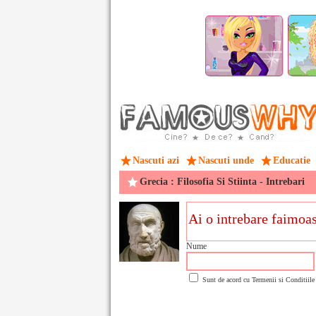
Nascuti azi
Nascuti unde
Educatie
Grecia : Filosofia Si Stiinta - Intrebari
Nume
Sunt de acord cu
Termenii si Conditiile