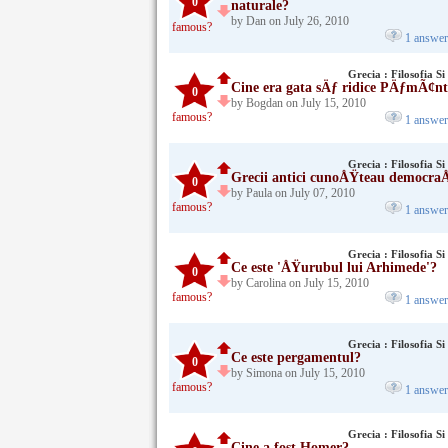
0
naturale?
by Dan on July 26, 2010
famous?
1 answe
Grecia : Filosofia Si 
Cine era gata sÄƒ ridice PÄƒmÃ¢nt
0
by Bogdan on July 15, 2010
famous?
1 answe
Grecia : Filosofia Si 
Grecii antici cunoÅŸteau democra
0
by Paula on July 07, 2010
famous?
1 answe
Grecia : Filosofia Si 
Ce este 'ÅŸurubul lui Arhimede'?
0
by Carolina on July 15, 2010
famous?
1 answe
Grecia : Filosofia Si 
Ce este pergamentul?
0
by Simona on July 15, 2010
famous?
1 answe
Grecia : Filosofia Si 
Cine a fost Homer?