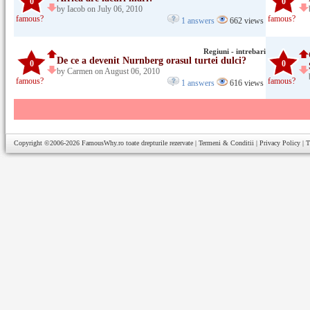
0
0
by Iacob on July 06, 2010
famous?
famous?
1 answers
662 views
Regiuni - intrebari
De ce a devenit Nurnberg orasul turtei dulci?
0
0
by Carmen on August 06, 2010
famous?
famous?
1 answers
616 views
Copyright ©2006-2026
FamousWhy.ro
toate drepturile rezervate |
Termeni & Conditii
|
Privacy Policy
|
T