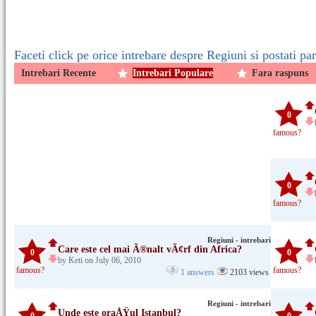
Faceti click pe orice intrebare despre Regiuni si postati pa
Intrebari Recente
Intrebari Populare
Fara raspuns
0
famous?
0
famous?
Regiuni - intrebari
Care este cel mai Ã®nalt vÃ¢rf din Africa?
0
0
by Keti on July 06, 2010
famous?
famous?
1 answers
2103 views
Regiuni - intrebari
Unde este oraÅŸul Istanbul?