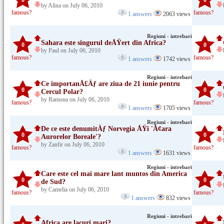
0
0
by Alina on July 06, 2010
famous?
famous?
1 answers
2063 views
Regiuni - intrebari
Sahara este singurul deÅŸert din Africa?
0
0
by Paul on July 06, 2010
famous?
famous?
1 answers
1742 views
Regiuni - intrebari
Ce importanÅ£Äƒ are ziua de 21 iunie pentru
0
0
Cercul Polar?
by Ramona on July 06, 2010
famous?
famous?
1 answers
1705 views
Regiuni - intrebari
De ce este denumitÄƒ Norvegia ÅŸi 'Å¢ara
0
0
Aurorelor Boreale'?
by Zanfir on July 06, 2010
famous?
famous?
1 answers
1631 views
Regiuni - intrebari
Care este cel mai mare lant muntos din America
0
0
de Sud?
by Camelia on July 06, 2010
famous?
famous?
1 answers
832 views
Regiuni - intrebari
Africa are lacuri mari?