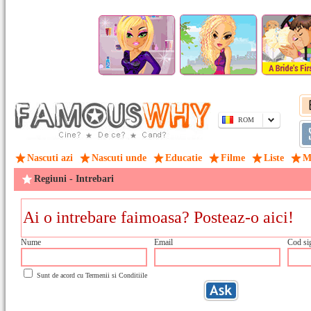
ROM
Nascuti azi
Nascuti unde
Educatie
Filme
Liste
M
Regiuni - Intrebari
Nume
Email
Cod si
Sunt de acord cu
Termenii si Conditiile