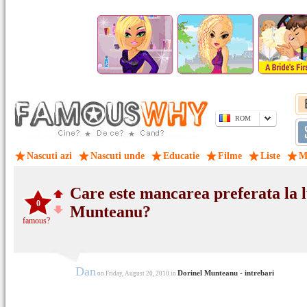
ROM
Nascuti azi
Nascuti unde
Educatie
Filme
Liste
M
Care este mancarea preferata la l
0
Munteanu?
famous?
Dan
Dorinel Munteanu - intrebari
on Friday, August 20, 2010 in