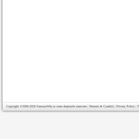
Copyright ©2006-2026
FamousWhy.ro
toate drepturile rezervate |
Termeni & Conditii
|
Privacy Policy
|
T