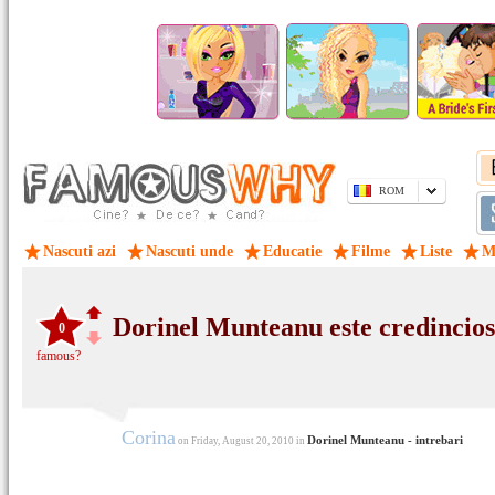
ROM
Nascuti azi
Nascuti unde
Educatie
Filme
Liste
M
Dorinel Munteanu este credincio
0
famous?
Corina
Dorinel Munteanu - intrebari
on Friday, August 20, 2010 in