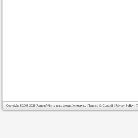
Copyright ©2006-2026
FamousWhy.ro
toate drepturile rezervate |
Termeni & Conditii
|
Privacy Policy
|
T