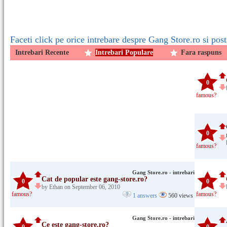
Faceti click pe orice intrebare despre Gang Store.ro si post
Intrebari Recente
Intrebari Populare
Fara raspuns
0
famous?
0
famous?
Gang Store.ro - intrebari
Cat de popular este gang-store.ro?
0
0
by Ethan on September 06, 2010
famous?
famous?
1 answers
560 views
Gang Store.ro - intrebari
Ce este gang-store.ro?