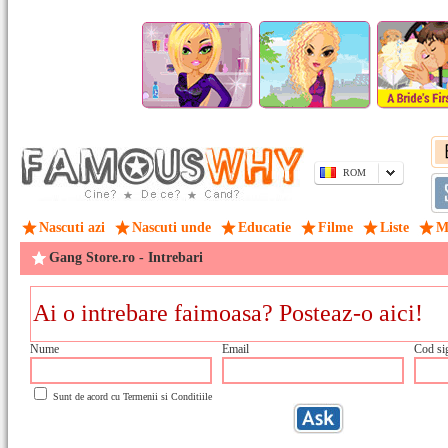
ROM
Nascuti azi
Nascuti unde
Educatie
Filme
Liste
M
Gang Store.ro - Intrebari
Nume
Email
Cod si
Sunt de acord cu
Termenii si Conditiile