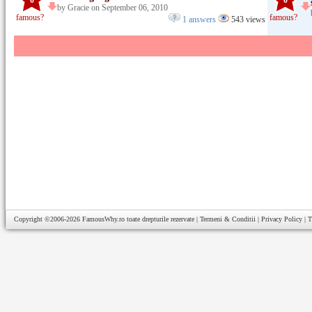
0
0
by Gracie on September 06, 2010
famous?
famous?
1 answers
543 views
Copyright ©2006-2026
FamousWhy.ro
toate drepturile rezervate |
Termeni & Conditii
|
Privacy Policy
|
T