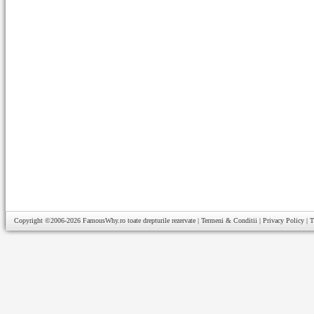
Copyright ©2006-2026
FamousWhy.ro
toate drepturile rezervate |
Termeni & Conditii
|
Privacy Policy
|
T