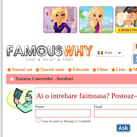
ROM
Nascuti azi
Nascuti unde
Educatie
Filme
Liste
M
Tratarea Cancerului - Intrebari
Nume
Email
Sunt de acord cu
Termenii si Conditiile