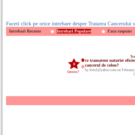
Faceti click pe orice intrebare despre Tratarea Cancerului s
Intrebari Recente
Intrebari Populare
Fara raspuns
Tra
ce tramatent naturist efici
0
cancerul de colon?
by livia1@yahoo.com on February
famous?