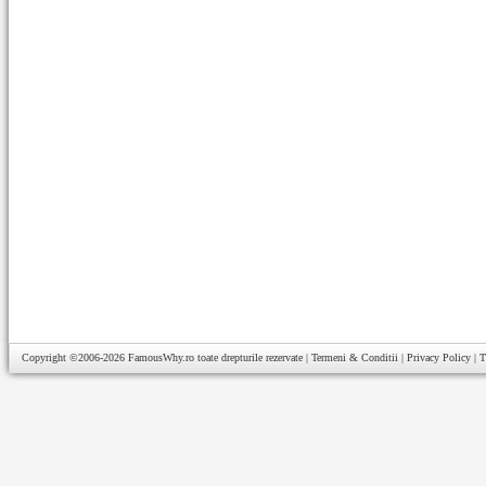
Copyright ©2006-2026
FamousWhy.ro
toate drepturile rezervate |
Termeni & Conditii
|
Privacy Policy
|
T