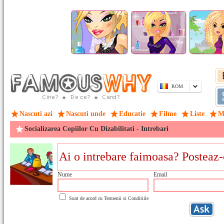
ROM
Nascuti azi
Nascuti unde
Educatie
Filme
Liste
M
Socializarea Copiilor Cu Dizabilitati - Intrebari
Nume
Email
Sunt de acord cu
Termenii si Conditiile