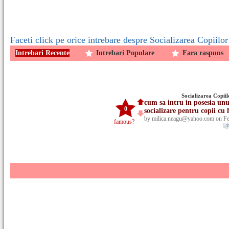
Faceti click pe orice intrebare despre Socializarea Copiilor
Intrebari Recente
Intrebari Populare
Fara raspuns
Socializarea Copiil
cum sa intru in posesia un
0
socializare pentru copii cu
by milica.neagu@yahoo.com on Fe
famous?