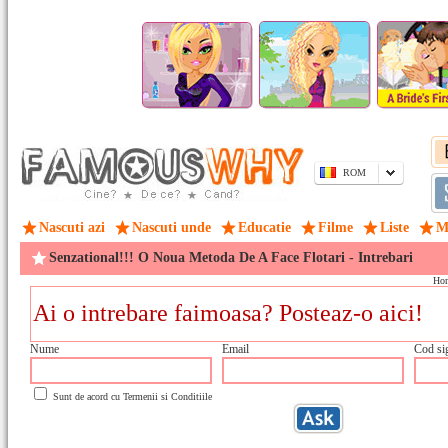
ROM
Nascuti azi
Nascuti unde
Educatie
Filme
Liste
M
Senzational!!! O Noua Metoda De A Face Flotari - Intrebari
Ho
Nume
Email
Cod si
Sunt de acord cu
Termenii si Conditiile