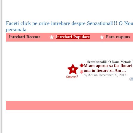
Faceti click pe orice intrebare despre Senzational!!! O No
personala
Intrebari Recente
Intrebari Populare
Fara raspuns
Senzational!!! O Noua Metoda D
M-am apucat sa fac flotari 
0
una in fiecare zi. Am ...
by Adi on December 09, 2013
famous?