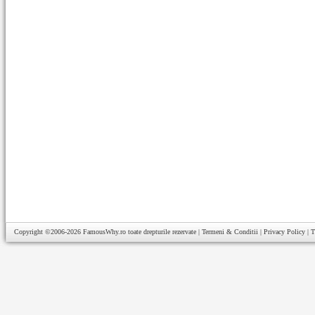
Copyright ©2006-2026
FamousWhy.ro
toate drepturile rezervate |
Termeni & Conditii
|
Privacy Policy
|
T