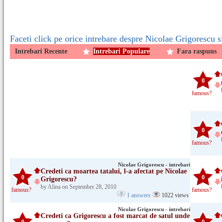
Faceti click pe orice intrebare despre Nicolae Grigorescu s
Intrebari Recente
Intrebari Populare
Fara raspuns
0
famous?
0
famous?
Nicolae Grigorescu - intrebari
Credeti ca moartea tatalui, l-a afectat pe Nicolae
0
0
Grigorescu?
by Alina on September 28, 2010
famous?
famous?
1 answers
1022 views
Nicolae Grigorescu - intrebari
Credeti ca Grigorescu a fost marcat de satul unde