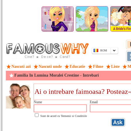
ROM
Nascuti azi
Nascuti unde
Educatie
Filme
Liste
M
Familia In Lumina Moralei Crestine - Intrebari
Nume
Email
Sunt de acord cu
Termenii si Conditiile