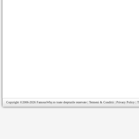
Copyright ©2006-2026
FamousWhy.ro
toate drepturile rezervate |
Termeni & Conditii
|
Privacy Policy
|
T