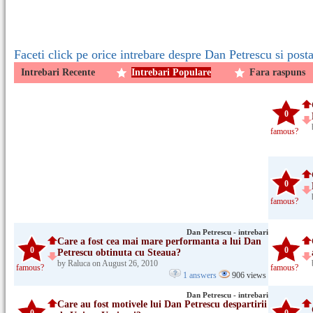
Faceti click pe orice intrebare despre Dan Petrescu si post
Intrebari Recente
Intrebari Populare
Fara raspuns
0
famous?
0
famous?
Dan Petrescu - intrebari
Care a fost cea mai mare performanta a lui Dan
0
0
Petrescu obtinuta cu Steaua?
by Raluca on August 26, 2010
famous?
famous?
1 answers
906 views
Dan Petrescu - intrebari
Care au fost motivele lui Dan Petrescu despartirii