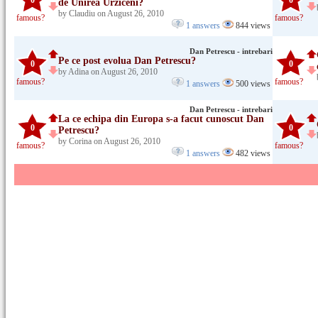
0
0
de Unirea Urziceni?
by Claudiu on August 26, 2010
famous?
famous?
1 answers
844 views
Dan Petrescu - intrebari
Pe ce post evolua Dan Petrescu?
0
0
by Adina on August 26, 2010
famous?
famous?
1 answers
500 views
Dan Petrescu - intrebari
La ce echipa din Europa s-a facut cunoscut Dan
0
0
Petrescu?
by Corina on August 26, 2010
famous?
famous?
1 answers
482 views