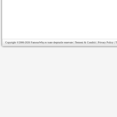
Copyright ©2006-2026
FamousWhy.ro
toate drepturile rezervate |
Termeni & Conditii
|
Privacy Policy
|
T