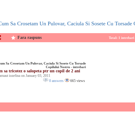
e Cum Sa Crosetam Un Pulovar, Caciula Si Sosete Cu Torsade 
e
Fara raspuns
Total: 1 intrebar
um Sa Crosetam Un Pulovar, Caciula Si Sosete Cu Torsade
Copilului Nostru - intrebari
m sa tricotez o salopeta ptr un copil de 2 ani
arnaut iozefina on January 03, 2011
0 answers
665 views