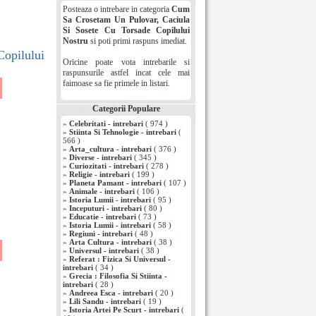
Posteaza o intrebare in categoria
Cum
Sa Crosetam Un Pulovar, Caciula
Si Sosete Cu Torsade Copilului
Nostru
si poti primi raspuns imediat.
Copilului
Oricine poate vota intrebarile si
raspunsurile astfel incat cele mai
faimoase sa fie primele in listari.
i
Categorii Populare
»
Celebritati - intrebari
( 974 )
»
Stiinta Si Tehnologie - intrebari
(
566 )
»
Arta_cultura - intrebari
( 376 )
»
Diverse - intrebari
( 345 )
»
Curiozitati - intrebari
( 278 )
»
Religie - intrebari
( 199 )
»
Planeta Pamant - intrebari
( 107 )
»
Animale - intrebari
( 106 )
»
Istoria Lumii - intrebari
( 95 )
»
Inceputuri - intrebari
( 80 )
»
Educatie - intrebari
( 73 )
»
Istoria Lumii - intrebari
( 58 )
»
Regiuni - intrebari
( 48 )
»
Arta Cultura - intrebari
( 38 )
»
Universul - intrebari
( 38 )
»
Referat : Fizica Si Universul -
intrebari
( 34 )
»
Grecia : Filosofia Si Stiinta -
intrebari
( 28 )
»
Andreea Esca - intrebari
( 20 )
»
Lili Sandu - intrebari
( 19 )
»
Istoria Artei Pe Scurt - intrebari
(