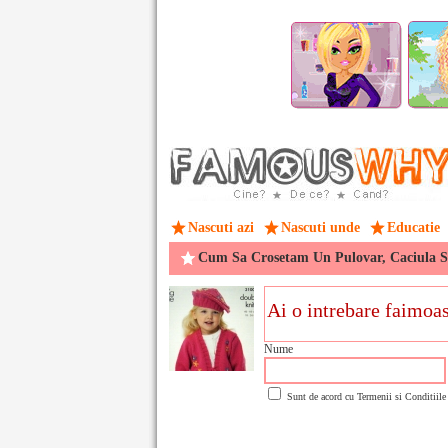
Nascuti azi
Nascuti unde
Educatie
Cum Sa Crosetam Un Pulovar, Caciula Si 
Nume
Sunt de acord cu
Termenii si Conditiile