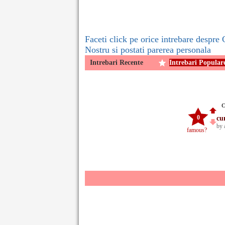
Faceti click pe orice intrebare despr
Nostru si postati parerea personala
Intrebari Recente
Intrebari Popular
C
0
cu
by 
famous?