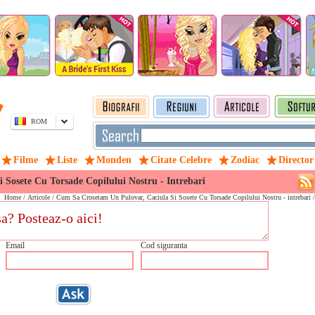
ROM
Filme
Liste
Monden
Citate Celebre
Zodiac
Director
Sosete Cu Torsade Copilului Nostru - Intrebari
Home
/
Articole
/ Cum Sa Crosetam Un Pulovar, Caciula Si Sosete Cu Torsade Copilului Nostru - intrebari 
Email
Cod siguranta