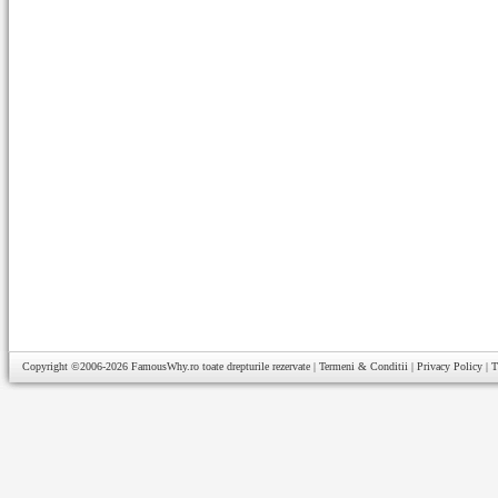
Copyright ©2006-2026
FamousWhy.ro
toate drepturile rezervate |
Termeni & Conditii
|
Privacy Policy
|
T