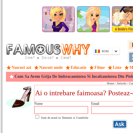
ROM
Nascuti azi
Nascuti unde
Educatie
Filme
Liste
M
Cum Sa Avem Grija De Imbracamintea Si Incaltamintea Din Piele
Home
/
Articole
/ Cum
Nume
Email
Sunt de acord cu
Termenii si Conditiile