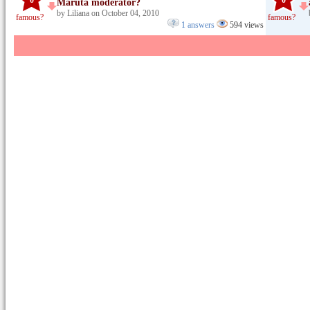
0
0
Maruta moderator?
by Liliana on October 04, 2010
famous?
famous?
1 answers
594 views