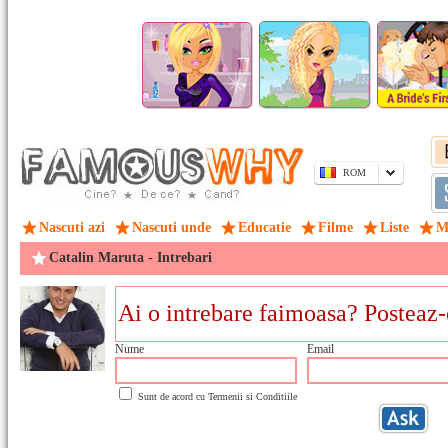
ROM
Nascuti azi
Nascuti unde
Educatie
Filme
Liste
M
Catalin Maruta - Intrebari
Nume
Email
Sunt de acord cu
Termenii si Conditiile