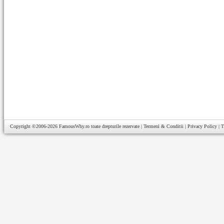
Copyright ©2006-2026
FamousWhy.ro
toate drepturile rezervate |
Termeni & Conditii
|
Privacy Policy
|
T