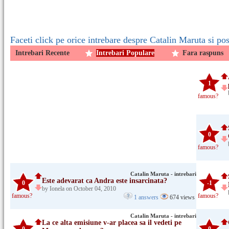
Faceti click pe orice intrebare despre Catalin Maruta si pos
Intrebari Recente
Intrebari Populare
Fara raspuns
1
famous?
0
famous?
Catalin Maruta - intrebari
Este adevarat ca Andra este insarcinata?
0
-1
by Ionela on October 04, 2010
famous?
famous?
1 answers
674 views
Catalin Maruta - intrebari
La ce alta emisiune v-ar placea sa il vedeti pe