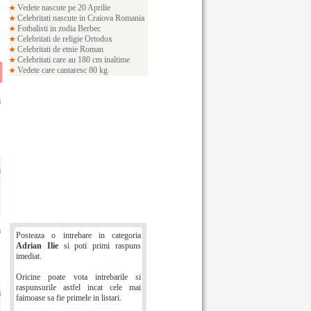
Vedete nascute pe 20 Aprilie
Celebritati nascute in Craiova
Romania
Fotbalisti in zodia Berbec
Celebritati de religie Ortodox
Celebritati de etnie Roman
Celebritati care au 180 cm inaltime
Vedete care cantaresc 80 kg
i
i
i
i
Posteaza o intrebare in categoria
Adrian Ilie
si poti primi raspuns
imediat.
Oricine poate vota intrebarile si
raspunsurile astfel incat cele mai
i
faimoase sa fie primele in listari.