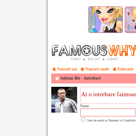
Nascuti azi
Nascuti unde
Educatie
Adrian Ilie - Intrebari
Nume
Sunt de acord cu
Termenii si Conditiile