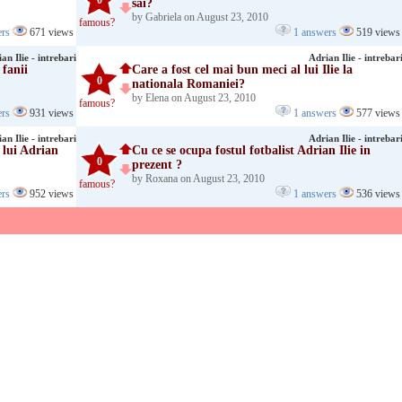
0
sai?
by Gabriela on August 23, 2010
famous?
ers
671 views
1 answers
519 views
an Ilie - intrebari
Adrian Ilie - intrebar
 fanii
Care a fost cel mai bun meci al lui Ilie la
0
nationala Romaniei?
by Elena on August 23, 2010
famous?
ers
931 views
1 answers
577 views
an Ilie - intrebari
Adrian Ilie - intrebar
 lui Adrian
Cu ce se ocupa fostul fotbalist Adrian Ilie in
0
prezent ?
by Roxana on August 23, 2010
famous?
ers
952 views
1 answers
536 views