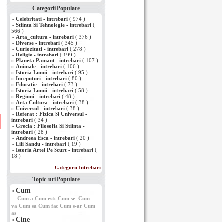
Categorii Populare
»
Celebritati - intrebari
( 974 )
»
Stiinta Si Tehnologie - intrebari
(
566 )
i
»
Arta_cultura - intrebari
( 376 )
»
Diverse - intrebari
( 345 )
»
Curiozitati - intrebari
( 278 )
»
Religie - intrebari
( 199 )
»
Planeta Pamant - intrebari
( 107 )
»
Animale - intrebari
( 106 )
»
Istoria Lumii - intrebari
( 95 )
i
»
Inceputuri - intrebari
( 80 )
»
Educatie - intrebari
( 73 )
»
Istoria Lumii - intrebari
( 58 )
»
Regiuni - intrebari
( 48 )
»
Arta Cultura - intrebari
( 38 )
»
Universul - intrebari
( 38 )
»
Referat : Fizica Si Universul -
intrebari
( 34 )
»
Grecia : Filosofia Si Stiinta -
intrebari
( 28 )
»
Andreea Esca - intrebari
( 20 )
»
Lili Sandu - intrebari
( 19 )
»
Istoria Artei Pe Scurt - intrebari
(
18 )
Categorii Intrebari
Topic-uri Populare
Cum
»
Cum a
Cum este
Cum se
Cum
va
Cum sa
Cum fac
Cum s-ar
Cum
as
Cine
»