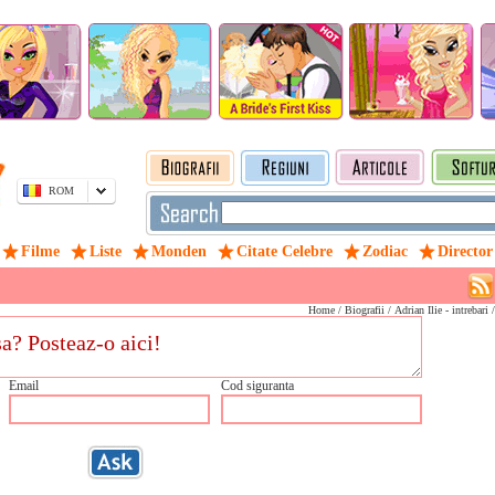
ROM
Filme
Liste
Monden
Citate Celebre
Zodiac
Director
Home
/
Biografii
/ Adrian Ilie - intrebari 
Email
Cod siguranta