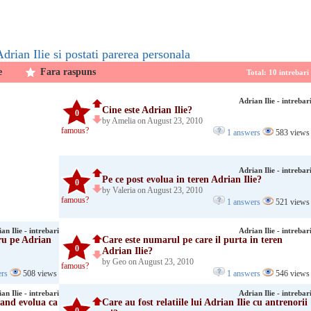
Adrian Ilie si postati parerea personala
e
Fara raspuns
Total: 10 intrebar
Adrian Ilie - intrebar
Cine este Adrian Ilie?
0
by Amelia on August 23, 2010
famous?
1 answers
583 views
Adrian Ilie - intrebar
Pe ce post evolua in teren Adrian Ilie?
0
by Valeria on August 23, 2010
famous?
1 answers
521 views
an Ilie - intrebari
Adrian Ilie - intrebar
bru pe Adrian
Care este numarul pe care il purta in teren
0
Adrian Ilie?
by Geo on August 23, 2010
famous?
ers
508 views
1 answers
546 views
an Ilie - intrebari
Adrian Ilie - intrebar
cand evolua ca
Care au fost relatiile lui Adrian Ilie cu antrenorii