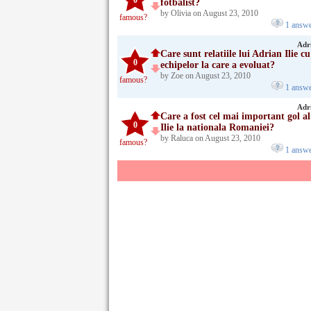
0
fotbalist?
by Olivia on August 23, 2010
famous?
1 answ
Adri
Care sunt relatiile lui Adrian Ilie cu
0
echipelor la care a evoluat?
by Zoe on August 23, 2010
famous?
1 answ
Adri
Care a fost cel mai important gol al
0
Ilie la nationala Romaniei?
by Raluca on August 23, 2010
famous?
1 answ