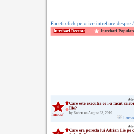
Faceti click pe orice intrebare despre 
Intrebari Recente
Intrebari Popular
Adri
Care este executia ce l-a facut cele
0
Ilie?
by Robert on August 23, 2010
famous?
1 answ
Adri
Care era porecla lui Adrian Ilie pe 