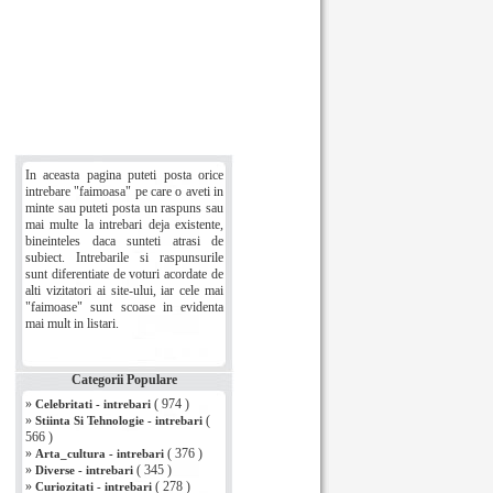
In aceasta pagina puteti posta orice
intrebare "faimoasa" pe care o aveti in
minte sau puteti posta un raspuns sau
mai multe la intrebari deja existente,
bineinteles daca sunteti atrasi de
subiect. Intrebarile si raspunsurile
sunt diferentiate de voturi acordate de
alti vizitatori ai site-ului, iar cele mai
"faimoase" sunt scoase in evidenta
mai mult in listari.
Categorii Populare
»
( 974 )
Celebritati - intrebari
»
(
Stiinta Si Tehnologie - intrebari
566 )
»
( 376 )
Arta_cultura - intrebari
»
( 345 )
Diverse - intrebari
»
( 278 )
Curiozitati - intrebari