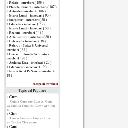
»
( 199 )
Religie - intrebari
»
( 107 )
Planeta Pamant - intrebari
»
( 106 )
Animale - intrebari
»
( 95 )
Istoria Lumii - intrebari
»
( 80 )
Inceputuri - intrebari
»
( 73 )
Educatie - intrebari
»
( 58 )
Istoria Lumii - intrebari
»
( 48 )
Regiuni - intrebari
»
( 38 )
Arta Cultura - intrebari
»
( 38 )
Universul - intrebari
»
Referat : Fizica Si Universul -
( 34 )
intrebari
»
Grecia : Filosofia Si Stiinta -
( 28 )
intrebari
»
( 20 )
Andreea Esca - intrebari
»
( 19 )
Lili Sandu - intrebari
»
(
Istoria Artei Pe Scurt - intrebari
18 )
categorii intrebari
Topic-uri Populare
Cum
»
Cum a
Cum este
Cum se
Cum
va
Cum sa
Cum fac
Cum s-ar
Cum
as
Cine
»
Cine a
Cine este
Cine va
Cine
ar
Cu cine
Cine poate
Cand
»