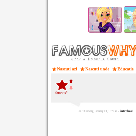
Nascuti azi
Nascuti unde
Educatie
famous?
- intrebari
on Thursday, January 01, 1970 in