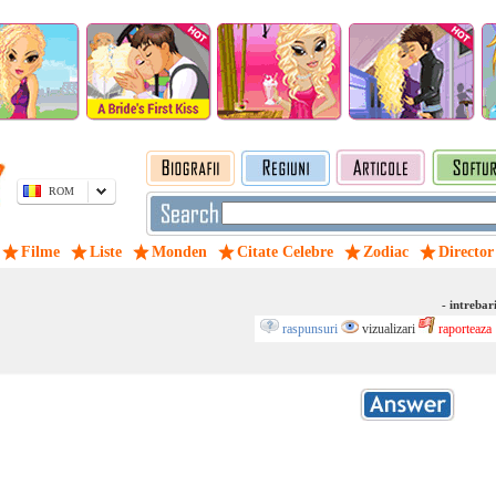
ROM
Filme
Liste
Monden
Citate Celebre
Zodiac
Director
- intrebar
raspunsuri
vizualizari
raporteaza