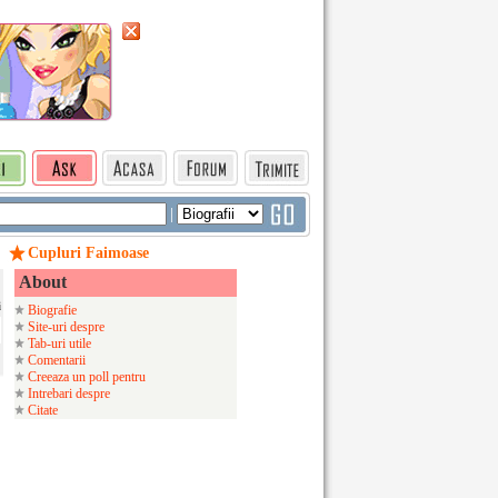
|
Cupluri Faimoase
About
i
Biografie
Site-uri despre
Tab-uri utile
Comentarii
Creeaza un poll pentru
Intrebari despre
Citate