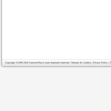
Copyright ©2006-2026
FamousWhy.ro
toate drepturile rezervate |
Termeni & Conditii
|
Privacy Policy
|
T