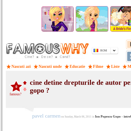
ROM
Nascuti azi
Nascuti unde
Educatie
Filme
Liste
M
cine detine drepturile de autor pe
0
gopo ?
famous?
pavel carmen
Ion Popescu Gopo - intre
on Sunday, March 06, 2011 in