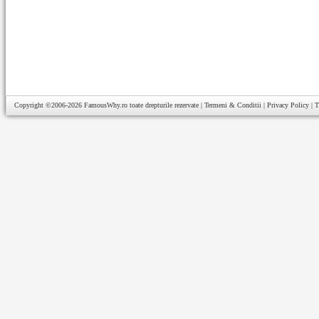
Copyright ©2006-2026
FamousWhy.ro
toate drepturile rezervate |
Termeni & Conditii
|
Privacy Policy
|
T