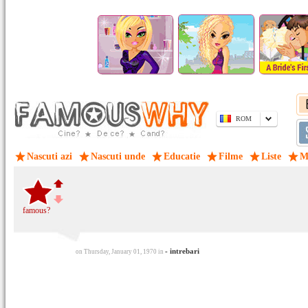
ROM
Nascuti azi
Nascuti unde
Educatie
Filme
Liste
M
famous?
- intrebari
on Thursday, January 01, 1970 in