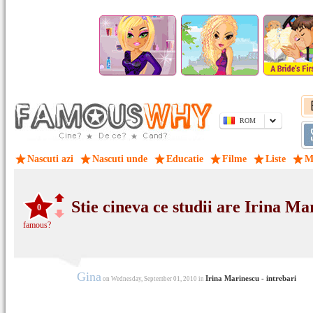
ROM
Nascuti azi
Nascuti unde
Educatie
Filme
Liste
M
Stie cineva ce studii are Irina M
0
famous?
Gina
Irina Marinescu - intrebari
on Wednesday, September 01, 2010 in