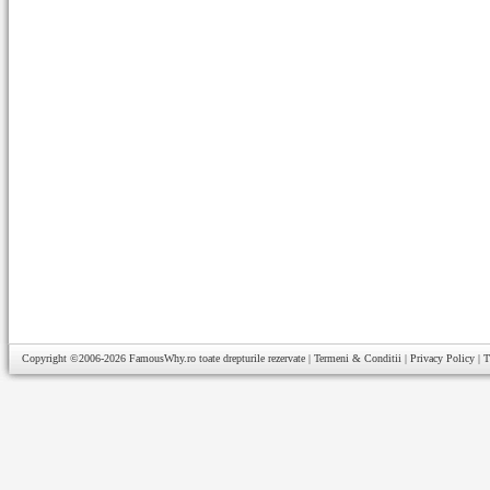
Copyright ©2006-2026
FamousWhy.ro
toate drepturile rezervate |
Termeni & Conditii
|
Privacy Policy
|
T