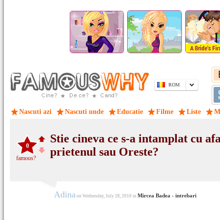
ROM
Nascuti azi
Nascuti unde
Educatie
Filme
Liste
M
Stie cineva ce s-a intamplat cu af
0
prietenul sau Oreste?
famous?
Adina
Mircea Badea - intrebari
on Wednesday, July 28, 2010 in