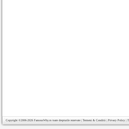
Copyright ©2006-2026
FamousWhy.ro
toate drepturile rezervate |
Termeni & Conditii
|
Privacy Policy
|
T