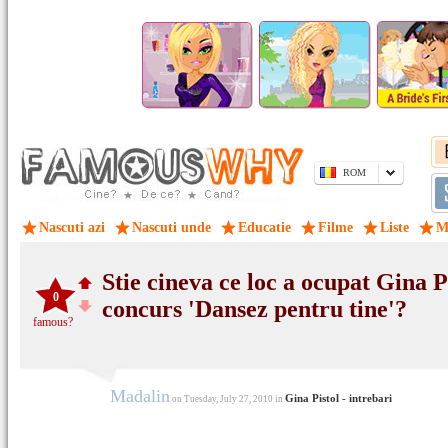
ROM
Nascuti azi
Nascuti unde
Educatie
Filme
Liste
M
Stie cineva ce loc a ocupat Gina P
0
concurs 'Dansez pentru tine'?
famous?
Madalin
Gina Pistol - intrebari
on Tuesday, July 27, 2010 in