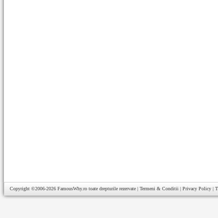
Copyright ©2006-2026
FamousWhy.ro
toate drepturile rezervate |
Termeni & Conditii
|
Privacy Policy
|
T