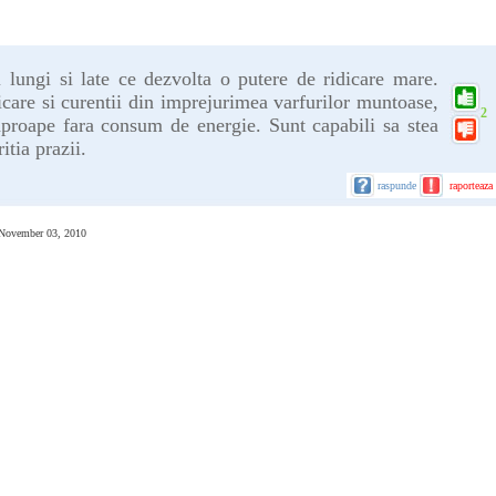
i lungi si late ce dezvolta o putere de ridicare mare.
icare si curentii din imprejurimea varfurilor muntoase,
2
 aproape fara consum de energie. Sunt capabili sa stea
itia prazii.
raspunde
raporteaza
November 03, 2010