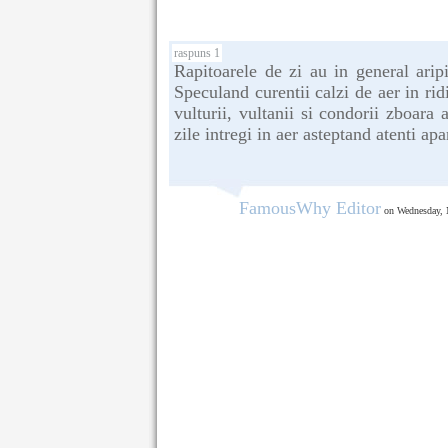
raspuns 1
Rapitoarele de zi au in general arip
Speculand curentii calzi de aer in rid
vulturii, vultanii si condorii zboara
zile intregi in aer asteptand atenti apar
FamousWhy Editor
on Wednesday, 