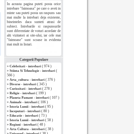
In aceasta pagina puteti posta orice
intrebare "faimoasa" pe care o aveti in
minte sau puteti posta un raspuns sau
mai multe la intrebari deja existente,
bineinteles daca sunteti atrasi de
subiect. Intrebarile si raspunsurile
sunt diferentiate de voturi acordate de
alti vizitatori ai site-ului, iar cele mai
"faimoase" sunt scoase in evidenta
mai mult in listari.
Categorii Populare
»
( 974 )
Celebritati - intrebari
»
(
Stiinta Si Tehnologie - intrebari
566 )
»
( 376 )
Arta_cultura - intrebari
»
( 345 )
Diverse - intrebari
»
( 278 )
Curiozitati - intrebari
»
( 199 )
Religie - intrebari
»
( 107 )
Planeta Pamant - intrebari
»
( 106 )
Animale - intrebari
»
( 95 )
Istoria Lumii - intrebari
»
( 80 )
Inceputuri - intrebari
»
( 73 )
Educatie - intrebari
»
( 58 )
Istoria Lumii - intrebari
»
( 48 )
Regiuni - intrebari
»
( 38 )
Arta Cultura - intrebari
»
( 38 )
Universul - intrebari