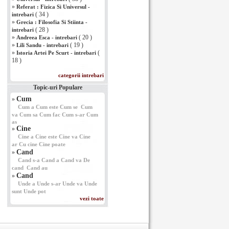
»
Referat : Fizica Si Universul -
( 34 )
intrebari
»
Grecia : Filosofia Si Stiinta -
( 28 )
intrebari
»
( 20 )
Andreea Esca - intrebari
»
( 19 )
Lili Sandu - intrebari
»
(
Istoria Artei Pe Scurt - intrebari
18 )
categorii intrebari
Topic-uri Populare
Cum
»
Cum a
Cum este
Cum se
Cum
va
Cum sa
Cum fac
Cum s-ar
Cum
as
Cine
»
Cine a
Cine este
Cine va
Cine
ar
Cu cine
Cine poate
Cand
»
Cand s-a
Cand a
Cand va
De
cand
Cand au
Cand
»
Unde a
Unde s-ar
Unde va
Unde
sunt
Unde pot
vezi toate