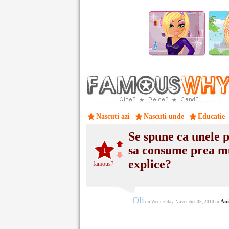
Nascuti azi
Nascuti unde
Educatie
Se spune ca unele p
sa consume prea mu
1
explice?
famous?
Oli
Ani
on Wednesday, November 03, 2010 in