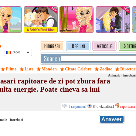
ROM
Filme
Liste
Monden
Citate Celebre
Zodiac
Director
Animale - intrebar
asari rapitoare de zi pot zbura fara
lta energie. Poate cineva sa imi
1 raspunsuri
846 vizualizari
raporteaza
male - intrebari