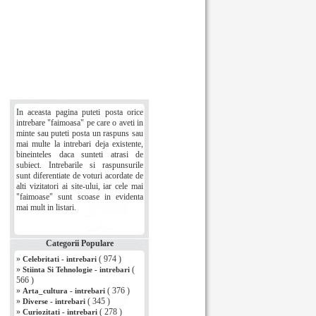
In aceasta pagina puteti posta orice
intrebare "faimoasa" pe care o aveti in
minte sau puteti posta un raspuns sau
mai multe la intrebari deja existente,
bineinteles daca sunteti atrasi de
subiect. Intrebarile si raspunsurile
sunt diferentiate de voturi acordate de
alti vizitatori ai site-ului, iar cele mai
"faimoase" sunt scoase in evidenta
mai mult in listari.
Categorii Populare
»
( 974 )
Celebritati - intrebari
»
(
Stiinta Si Tehnologie - intrebari
566 )
»
( 376 )
Arta_cultura - intrebari
»
( 345 )
Diverse - intrebari
»
( 278 )
Curiozitati - intrebari