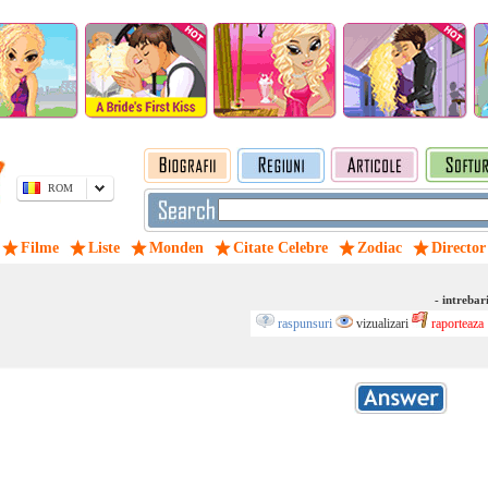
ROM
Filme
Liste
Monden
Citate Celebre
Zodiac
Director
- intrebar
raspunsuri
vizualizari
raporteaza