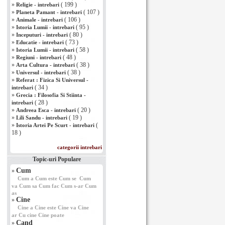
»
( 199 )
Religie - intrebari
»
( 107 )
Planeta Pamant - intrebari
»
( 106 )
Animale - intrebari
»
( 95 )
Istoria Lumii - intrebari
»
( 80 )
Inceputuri - intrebari
»
( 73 )
Educatie - intrebari
»
( 58 )
Istoria Lumii - intrebari
»
( 48 )
Regiuni - intrebari
»
( 38 )
Arta Cultura - intrebari
»
( 38 )
Universul - intrebari
»
Referat : Fizica Si Universul -
( 34 )
intrebari
»
Grecia : Filosofia Si Stiinta -
( 28 )
intrebari
»
( 20 )
Andreea Esca - intrebari
»
( 19 )
Lili Sandu - intrebari
»
(
Istoria Artei Pe Scurt - intrebari
18 )
categorii intrebari
Topic-uri Populare
Cum
»
Cum a
Cum este
Cum se
Cum
va
Cum sa
Cum fac
Cum s-ar
Cum
as
Cine
»
Cine a
Cine este
Cine va
Cine
ar
Cu cine
Cine poate
Cand
»