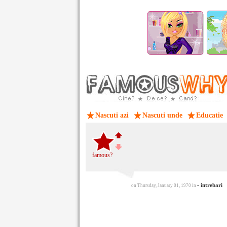
Nascuti azi
Nascuti unde
Educatie
famous?
- intrebari
on Thursday, January 01, 1970 in