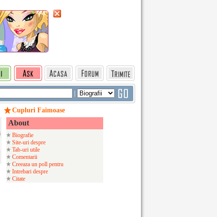
|
Cupluri Faimoase
About
i
Biografie
Site-uri despre
Tab-uri utile
Comentarii
Creeaza un poll pentru
Intrebari despre
Citate