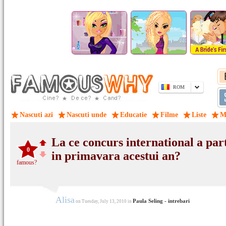
ROM
Nascuti azi
Nascuti unde
Educatie
Filme
Liste
M
La ce concurs international a par
0
in primavara acestui an?
famous?
Alisa
Paula Seling - intrebari
on Tuesday, July 13, 2010 in