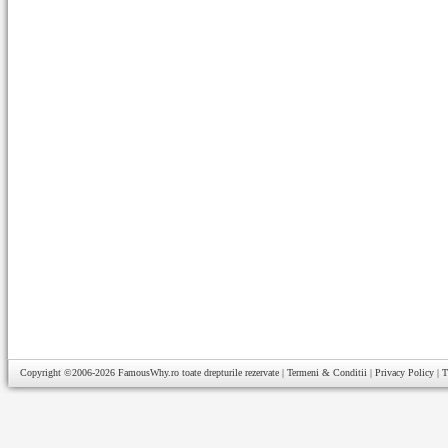
Copyright ©2006-2026
FamousWhy.ro
toate drepturile rezervate |
Termeni & Conditii
|
Privacy Policy
|
T