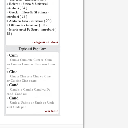
»
Referat : Fizica Si Universul -
( 34 )
intrebari
»
Grecia : Filosofia Si Stiinta -
( 28 )
intrebari
»
( 20 )
Andreea Esca - intrebari
»
( 19 )
Lili Sandu - intrebari
»
(
Istoria Artei Pe Scurt - intrebari
18 )
categorii intrebari
Topic-uri Populare
Cum
»
Cum a
Cum este
Cum se
Cum
va
Cum sa
Cum fac
Cum s-ar
Cum
as
Cine
»
Cine a
Cine este
Cine va
Cine
ar
Cu cine
Cine poate
Cand
»
Cand s-a
Cand a
Cand va
De
cand
Cand au
Cand
»
Unde a
Unde s-ar
Unde va
Unde
sunt
Unde pot
vezi toate