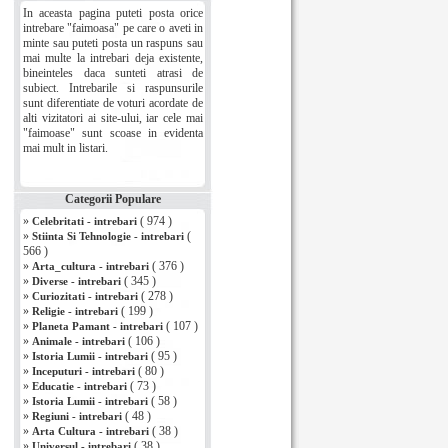
In aceasta pagina puteti posta orice
intrebare "faimoasa" pe care o aveti in
minte sau puteti posta un raspuns sau
mai multe la intrebari deja existente,
bineinteles daca sunteti atrasi de
subiect. Intrebarile si raspunsurile
sunt diferentiate de voturi acordate de
alti vizitatori ai site-ului, iar cele mai
"faimoase" sunt scoase in evidenta
mai mult in listari.
Categorii Populare
»
( 974 )
Celebritati - intrebari
»
(
Stiinta Si Tehnologie - intrebari
566 )
»
( 376 )
Arta_cultura - intrebari
»
( 345 )
Diverse - intrebari
»
( 278 )
Curiozitati - intrebari
»
( 199 )
Religie - intrebari
»
( 107 )
Planeta Pamant - intrebari
»
( 106 )
Animale - intrebari
»
( 95 )
Istoria Lumii - intrebari
»
( 80 )
Inceputuri - intrebari
»
( 73 )
Educatie - intrebari
»
( 58 )
Istoria Lumii - intrebari
»
( 48 )
Regiuni - intrebari
»
( 38 )
Arta Cultura - intrebari
»
( 38 )
Universul - intrebari