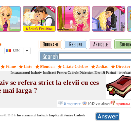
ROM
Filme
Liste
Monden
Citate Celebre
Zodiac
Director
Invatamantul Incluziv Implicatii Pentru Cadrele Didactice, Elevi Si Parinti - intrebar
v se refera strict la elevii cu ces
e mai larga ?
0 raspunsuri
1042 vizualizari
raporteaza
Invatamantul Incluziv Implicatii Pentru Cadrele
er 01, 2010 in