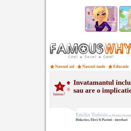
Nascuti azi
Nascuti unde
Educatie
Invatamantul incluzi
0
sau are o implicati
famous?
Emilia Tudosie
on Monday, Novemb
Didactice, Elevi Si Parinti - intrebari