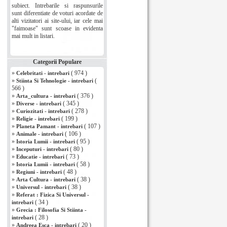
subiect. Intrebarile si raspunsurile
sunt diferentiate de voturi acordate de
alti vizitatori ai site-ului, iar cele mai
"faimoase" sunt scoase in evidenta
mai mult in listari.
Categorii Populare
»
( 974 )
Celebritati - intrebari
»
(
Stiinta Si Tehnologie - intrebari
566 )
»
( 376 )
Arta_cultura - intrebari
»
( 345 )
Diverse - intrebari
»
( 278 )
Curiozitati - intrebari
»
( 199 )
Religie - intrebari
»
( 107 )
Planeta Pamant - intrebari
»
( 106 )
Animale - intrebari
»
( 95 )
Istoria Lumii - intrebari
»
( 80 )
Inceputuri - intrebari
»
( 73 )
Educatie - intrebari
»
( 58 )
Istoria Lumii - intrebari
»
( 48 )
Regiuni - intrebari
»
( 38 )
Arta Cultura - intrebari
»
( 38 )
Universul - intrebari
»
Referat : Fizica Si Universul -
( 34 )
intrebari
»
Grecia : Filosofia Si Stiinta -
( 28 )
intrebari
»
( 20 )
Andreea Esca - intrebari