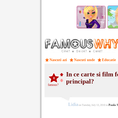
Nascuti azi
Nascuti unde
Educatie
In ce carte si film 
0
principal?
famous?
Lidia
Paula S
on Tuesday, July 13, 2010 in