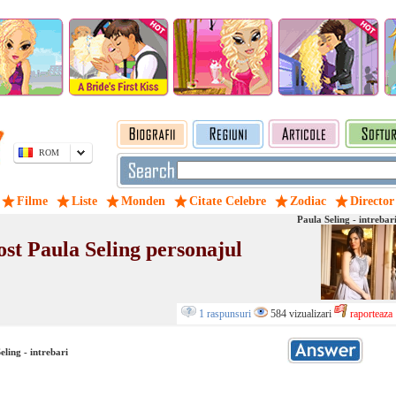
ROM
Filme
Liste
Monden
Citate Celebre
Zodiac
Director
Paula Seling - intrebar
fost Paula Seling personajul
1 raspunsuri
584 vizualizari
raporteaza
eling - intrebari