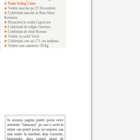
Paula Seling Citate
Vedete nascute pe 25 Decembrie
Celebritati nascute in Baia Mare
Romania
Muzicieni in zodia Capricorn
Celebritati de religie Ortodox
Celebritati de etnie Roman
Vedete cu ochii Verzi
Celebritati care au 171 cm inaltime
Vedete care cantaresc 59 kg
In aceasta pagina puteti posta orice
intrebare "faimoasa" pe care o aveti in
minte sau puteti posta un raspuns sau
mai multe la intrebari deja existente,
bineinteles daca sunteti atrasi de