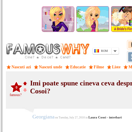
ROM
Nascuti azi
Nascuti unde
Educatie
Filme
Liste
M
Imi poate spune cineva ceva desp
0
Cosoi?
famous?
Georgiana
Laura Cosoi - intrebari
on Tuesday, July 27, 2010 in