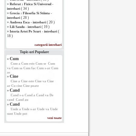
»
Referat : Fizica Si Universul -
( 34 )
intrebari
»
Grecia : Filosofia Si Stiinta -
( 28 )
intrebari
»
( 20 )
Andreea Esca - intrebari
»
( 19 )
Lili Sandu - intrebari
»
(
Istoria Artei Pe Scurt - intrebari
18 )
categorii intrebari
Topic-uri Populare
Cum
»
Cum a
Cum este
Cum se
Cum
va
Cum sa
Cum fac
Cum s-ar
Cum
as
Cine
»
Cine a
Cine este
Cine va
Cine
ar
Cu cine
Cine poate
Cand
»
Cand s-a
Cand a
Cand va
De
cand
Cand au
Cand
»
Unde a
Unde s-ar
Unde va
Unde
sunt
Unde pot
vezi toate