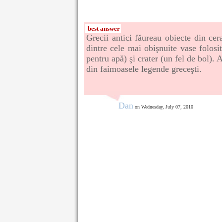
best answer
Grecii antici făureau obiecte din cer
dintre cele mai obişnuite vase folosi
pentru apă) şi crater (un fel de bol).
din faimoasele legende greceşti.
Dan
on Wednesday, July 07, 2010