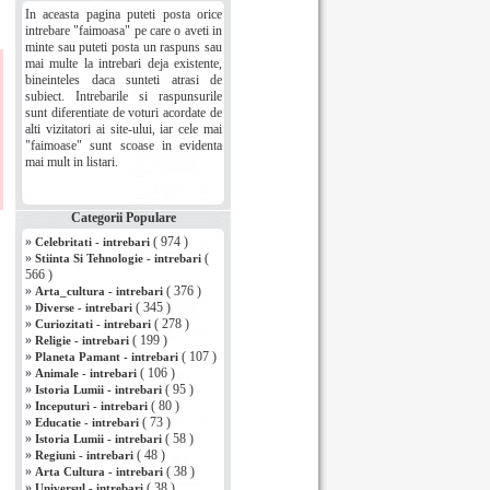
In aceasta pagina puteti posta orice
intrebare "faimoasa" pe care o aveti in
minte sau puteti posta un raspuns sau
mai multe la intrebari deja existente,
bineinteles daca sunteti atrasi de
subiect. Intrebarile si raspunsurile
sunt diferentiate de voturi acordate de
alti vizitatori ai site-ului, iar cele mai
"faimoase" sunt scoase in evidenta
mai mult in listari.
Categorii Populare
»
( 974 )
Celebritati - intrebari
»
(
Stiinta Si Tehnologie - intrebari
566 )
»
( 376 )
Arta_cultura - intrebari
»
( 345 )
Diverse - intrebari
»
( 278 )
Curiozitati - intrebari
»
( 199 )
Religie - intrebari
»
( 107 )
Planeta Pamant - intrebari
»
( 106 )
Animale - intrebari
»
( 95 )
Istoria Lumii - intrebari
»
( 80 )
Inceputuri - intrebari
»
( 73 )
Educatie - intrebari
»
( 58 )
Istoria Lumii - intrebari
»
( 48 )
Regiuni - intrebari
»
( 38 )
Arta Cultura - intrebari
»
( 38 )
Universul - intrebari