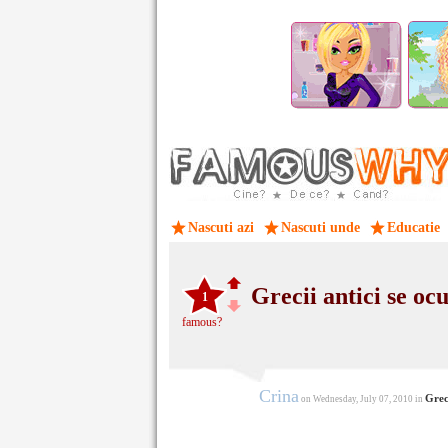
Nascuti azi
Nascuti unde
Educatie
Grecii antici se o
1
famous?
Crina
Greci
on Wednesday, July 07, 2010 in