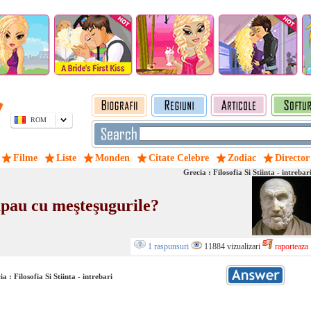
ROM
Filme
Liste
Monden
Citate Celebre
Zodiac
Director
Grecia : Filosofia Si Stiinta - intrebar
cupau cu meşteşugurile?
1 raspunsuri
11884 vizualizari
raporteaza
a : Filosofia Si Stiinta - intrebari