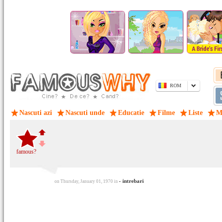
ROM
Nascuti azi
Nascuti unde
Educatie
Filme
Liste
M
famous?
- intrebari
on Thursday, January 01, 1970 in