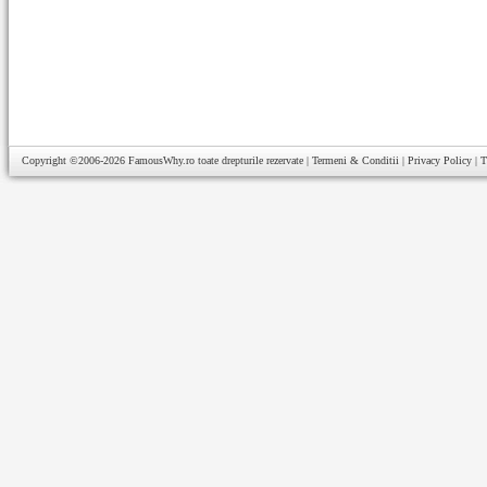
Copyright ©2006-2026
FamousWhy.ro
toate drepturile rezervate |
Termeni & Conditii
|
Privacy Policy
|
T