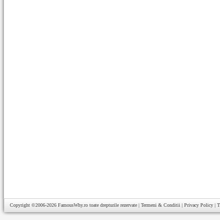
Copyright ©2006-2026
FamousWhy.ro
toate drepturile rezervate |
Termeni & Conditii
|
Privacy Policy
|
T