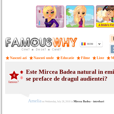
ROM
Nascuti azi
Nascuti unde
Educatie
Filme
Liste
M
Este Mircea Badea natural in emis
0
se preface de dragul audientei?
famous?
Amelia
Mircea Badea - intrebari
on Wednesday, July 28, 2010 in