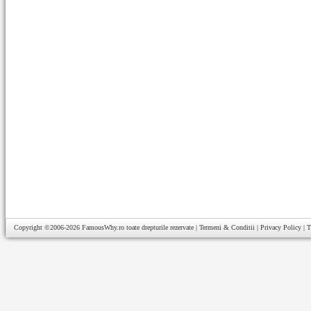
Copyright ©2006-2026
FamousWhy.ro
toate drepturile rezervate |
Termeni & Conditii
|
Privacy Policy
|
T