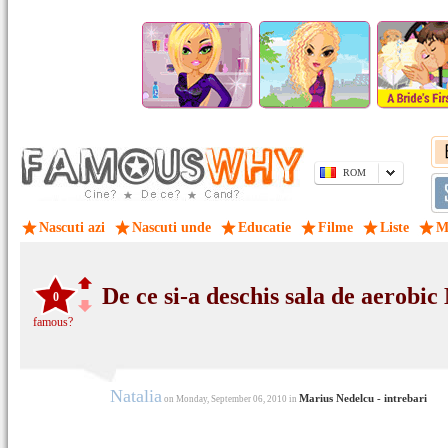
ROM
Nascuti azi
Nascuti unde
Educatie
Filme
Liste
M
De ce si-a deschis sala de aerobi
0
famous?
Natalia
Marius Nedelcu - intrebari
on Monday, September 06, 2010 in