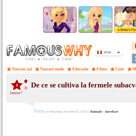
ROM
Nascuti azi
Nascuti unde
Educatie
Filme
Liste
M
De ce se cultiva la fermele subac
0
famous?
Tony
Animale - intrebari
on Wednesday, November 03, 2010 in