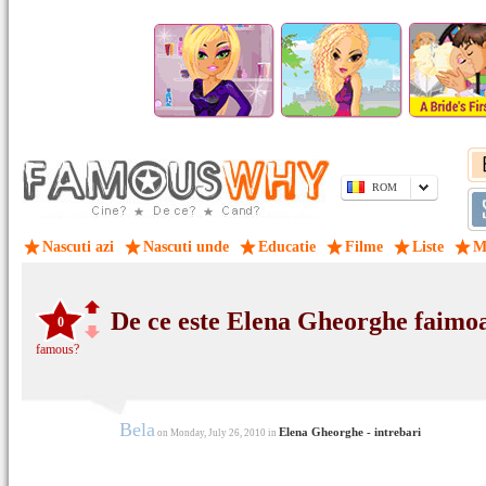
ROM
Nascuti azi
Nascuti unde
Educatie
Filme
Liste
M
De ce este Elena Gheorghe faimo
0
famous?
Bela
Elena Gheorghe - intrebari
on Monday, July 26, 2010 in