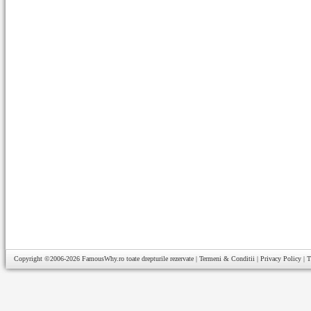
Copyright ©2006-2026
FamousWhy.ro
toate drepturile rezervate |
Termeni & Conditii
|
Privacy Policy
|
T