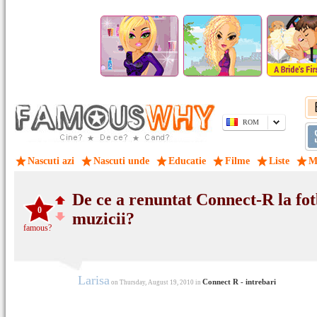
ROM
Nascuti azi
Nascuti unde
Educatie
Filme
Liste
M
De ce a renuntat Connect-R la fot
0
muzicii?
famous?
Larisa
Connect R - intrebari
on Thursday, August 19, 2010 in