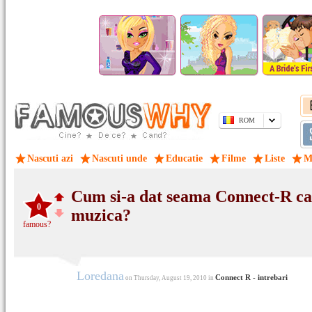
ROM
Nascuti azi
Nascuti unde
Educatie
Filme
Liste
M
Cum si-a dat seama Connect-R ca 
0
muzica?
famous?
Loredana
Connect R - intrebari
on Thursday, August 19, 2010 in