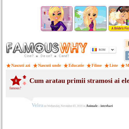
ROM
Nascuti azi
Nascuti unde
Educatie
Filme
Liste
M
Cum aratau primii stramosi ai ele
0
famous?
Velea
Animale - intrebari
on Wednesday, November 03, 2010 in