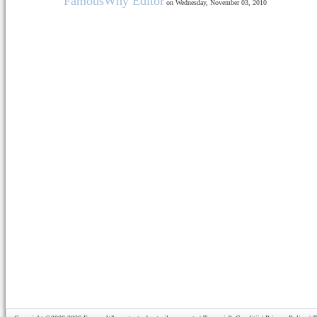
FamousWhy Editor
on Wednesday, November 03, 2010