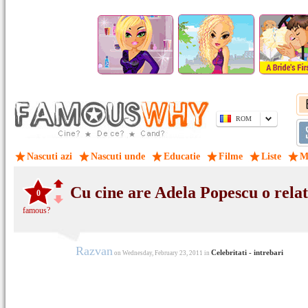
ROM
Nascuti azi
Nascuti unde
Educatie
Filme
Liste
M
Cu cine are Adela Popescu o relat
0
famous?
Razvan
Celebritati - intrebari
on Wednesday, February 23, 2011 in