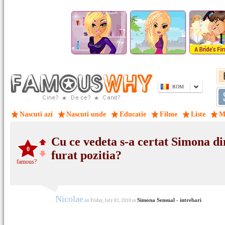
ROM
Nascuti azi
Nascuti unde
Educatie
Filme
Liste
M
Cu ce vedeta s-a certat Simona din
0
furat pozitia?
famous?
Nicolae
Simona Sensual - intrebari
on Friday, July 02, 2010 in