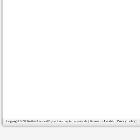
Copyright ©2006-2026
FamousWhy.ro
toate drepturile rezervate |
Termeni & Conditii
|
Privacy Policy
|
T