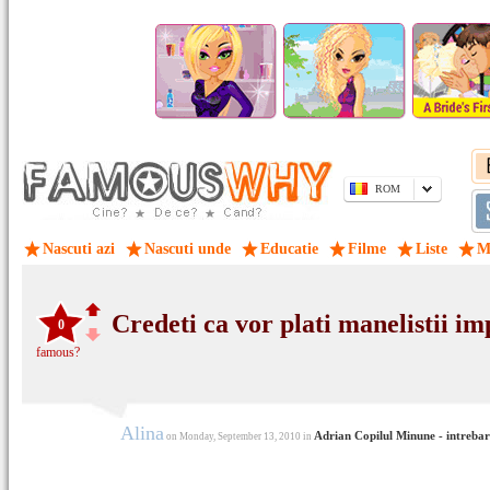
ROM
Nascuti azi
Nascuti unde
Educatie
Filme
Liste
M
Credeti ca vor plati manelistii im
0
famous?
Alina
Adrian Copilul Minune - intrebar
on Monday, September 13, 2010 in