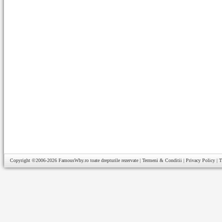
Copyright ©2006-2026
FamousWhy.ro
toate drepturile rezervate |
Termeni & Conditii
|
Privacy Policy
|
T