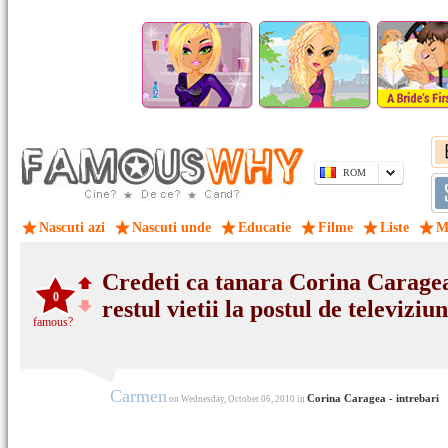
ROM
Nascuti azi
Nascuti unde
Educatie
Filme
Liste
M
Credeti ca tanara Corina Carage
0
restul vietii la postul de televizi
famous?
Carmen
Corina Caragea - intrebari
on Wednesday, October 06, 2010 in