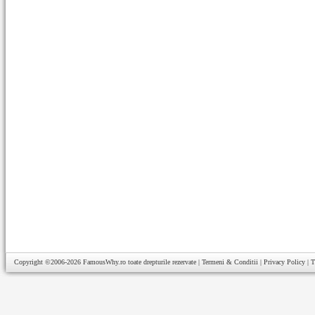
Copyright ©2006-2026
FamousWhy.ro
toate drepturile rezervate |
Termeni & Conditii
|
Privacy Policy
|
T