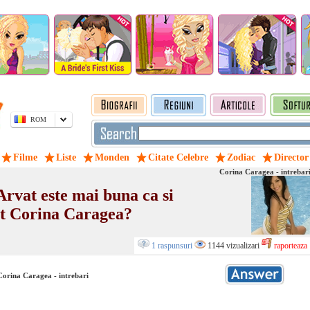
ROM
Filme
Liste
Monden
Citate Celebre
Zodiac
Director
Corina Caragea - intrebar
Arvat este mai buna ca si
at Corina Caragea?
1 raspunsuri
1144 vizualizari
raporteaza
Corina Caragea - intrebari