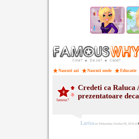
Nascuti azi
Nascuti unde
Educatie
Credeti ca Raluca 
0
prezentatoare dec
famous?
Larisa
on Wednesday, October 06, 2010 in