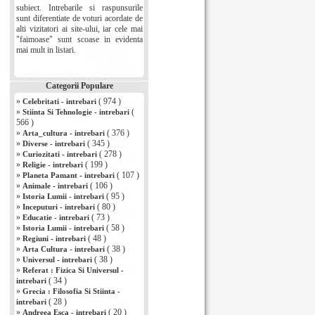
subiect. Intrebarile si raspunsurile
sunt diferentiate de voturi acordate de
alti vizitatori ai site-ului, iar cele mai
"faimoase" sunt scoase in evidenta
mai mult in listari.
Categorii Populare
»
( 974 )
Celebritati - intrebari
»
(
Stiinta Si Tehnologie - intrebari
566 )
»
( 376 )
Arta_cultura - intrebari
»
( 345 )
Diverse - intrebari
»
( 278 )
Curiozitati - intrebari
»
( 199 )
Religie - intrebari
»
( 107 )
Planeta Pamant - intrebari
»
( 106 )
Animale - intrebari
»
( 95 )
Istoria Lumii - intrebari
»
( 80 )
Inceputuri - intrebari
»
( 73 )
Educatie - intrebari
»
( 58 )
Istoria Lumii - intrebari
»
( 48 )
Regiuni - intrebari
»
( 38 )
Arta Cultura - intrebari
»
( 38 )
Universul - intrebari
»
Referat : Fizica Si Universul -
( 34 )
intrebari
»
Grecia : Filosofia Si Stiinta -
( 28 )
intrebari
»
( 20 )
Andreea Esca - intrebari