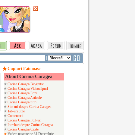
|
Cupluri Faimoase
i
About Corina Caragea
Corina Caragea Biografie
Corina Caragea Videoclipuri
Corina Caragea Poze
Corina Caragea Articole
Corina Caragea Stiri
Site-uri despre Corina Caragea
Tab-uri utile
Comentarii
Corina Caragea Poll-uri
Intrebari despre Corina Caragea
Corina Caragea Citate
Vedete nascute pe 31 Decembrie