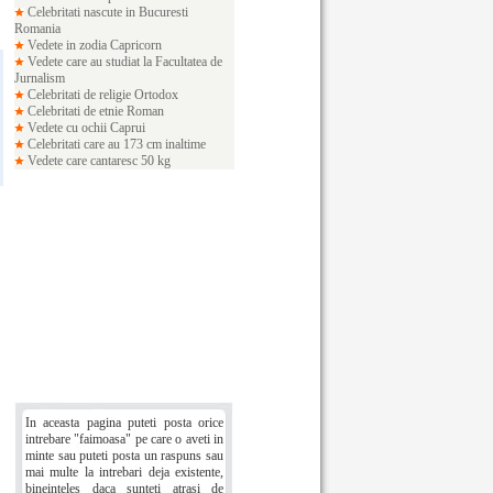
Celebritati nascute in Bucuresti
Romania
Vedete in zodia Capricorn
Vedete care au studiat la Facultatea de
Jurnalism
Celebritati de religie Ortodox
Celebritati de etnie Roman
Vedete cu ochii Caprui
Celebritati care au 173 cm inaltime
Vedete care cantaresc 50 kg
In aceasta pagina puteti posta orice
intrebare "faimoasa" pe care o aveti in
minte sau puteti posta un raspuns sau
mai multe la intrebari deja existente,
bineinteles daca sunteti atrasi de