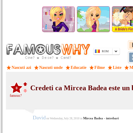
ROM
Nascuti azi
Nascuti unde
Educatie
Filme
Liste
M
Credeti ca Mircea Badea este un 
0
famous?
David
Mircea Badea - intrebari
on Wednesday, July 28, 2010 in