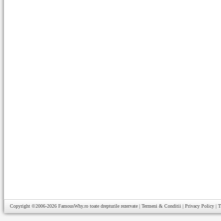
Copyright ©2006-2026
FamousWhy.ro
toate drepturile rezervate |
Termeni & Conditii
|
Privacy Policy
|
T