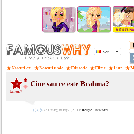
ROM
Nascuti azi
Nascuti unde
Educatie
Filme
Liste
M
Cine sau ce este Brahma?
0
famous?
gogu
Religie - intrebari
on Tuesday, January 25, 2011 in