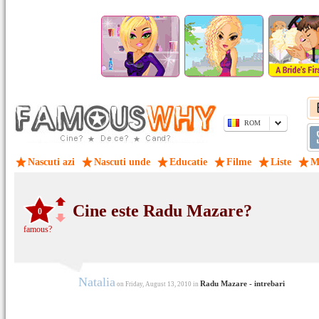
ROM
Nascuti azi
Nascuti unde
Educatie
Filme
Liste
M
Cine este Radu Mazare?
0
famous?
Natalia
Radu Mazare - intrebari
on Friday, August 13, 2010 in