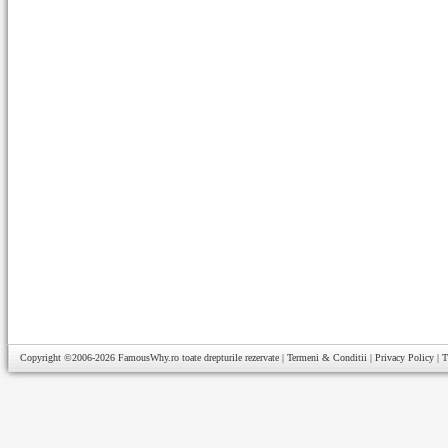
Copyright ©2006-2026
FamousWhy.ro
toate drepturile rezervate |
Termeni & Conditii
|
Privacy Policy
|
T