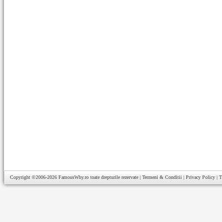
Copyright ©2006-2026
FamousWhy.ro
toate drepturile rezervate |
Termeni & Conditii
|
Privacy Policy
|
T