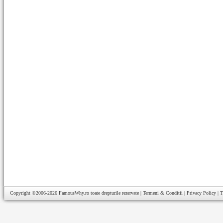
Copyright ©2006-2026
FamousWhy.ro
toate drepturile rezervate |
Termeni & Conditii
|
Privacy Policy
|
T