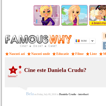
ROM
Nascuti azi
Nascuti unde
Educatie
Filme
Liste
M
Cine este Daniela Crudu?
0
famous?
Bela
Daniela Crudu - intrebari
on Friday, July 09, 2010 in