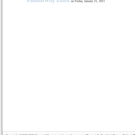
FamousWhy Editor
on Friday, January 21, 2011