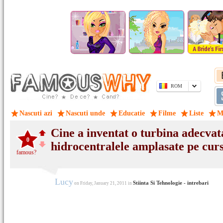
ROM
Nascuti azi
Nascuti unde
Educatie
Filme
Liste
M
Cine a inventat o turbina adecvat
0
hidrocentralele amplasate pe cur
famous?
Lucy
Stiinta Si Tehnologie - intrebari
on Friday, January 21, 2011 in