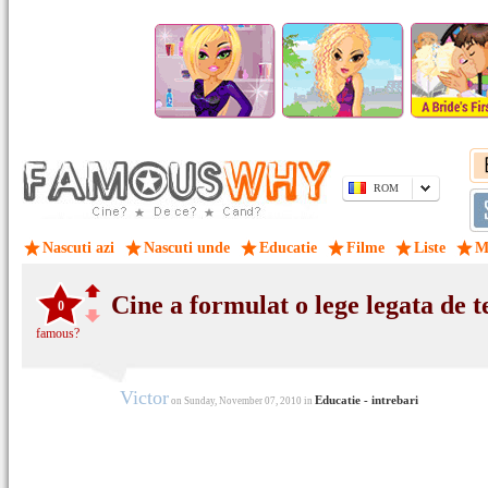
ROM
Nascuti azi
Nascuti unde
Educatie
Filme
Liste
M
Cine a formulat o lege legata de t
0
famous?
Victor
Educatie - intrebari
on Sunday, November 07, 2010 in