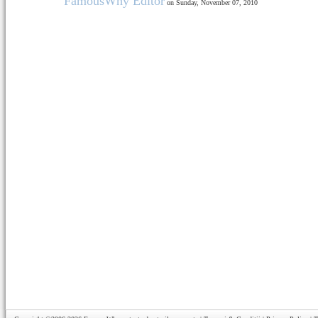
FamousWhy Editor
on Sunday, November 07, 2010